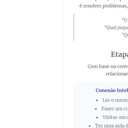
é resolver problemas
"O
"Qual peque
"Q
Etap
Com base na conv
relaciona
Conexão Intel
Ler o mesm
Fazer um cu
Visitar um
Ter uma aula d