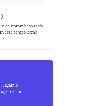
o)
 em compromissos reais.
tem esse tempo como
ho.
m. Façam o
 hoje mesmo.