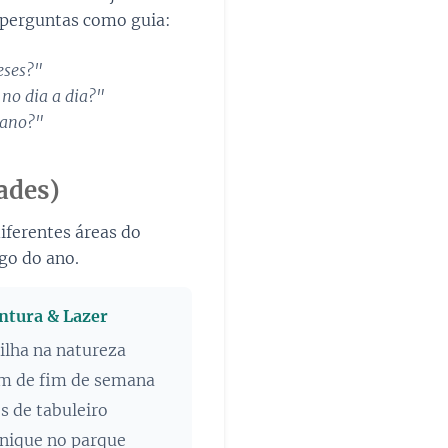
 perguntas como guia:
eses?"
no dia a dia?"
 ano?"
ades)
ferentes áreas do
go do ano.
ntura & Lazer
ilha na natureza
em de fim de semana
s de tabuleiro
nique no parque