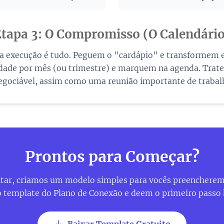
tapa 3: O Compromisso (O Calendári
 a execução é tudo. Peguem o "cardápio" e transformem
dade por mês (ou trimestre) e marquem na agenda. Tra
egociável, assim como uma reunião importante de trabal
Prontos para Começar?
litar, criamos um modelo simples para vocês preenchere
 template do Plano de Conexão e deem o primeiro passo