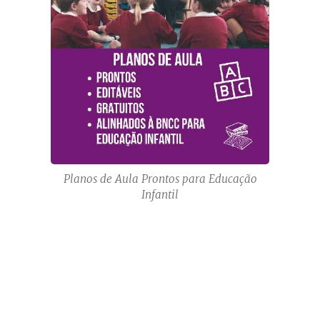
experiência como
O eu, o outro e o
nós, Corpo,
gestos e
movimentos,
Escuta, fala,
pensamento e
imaginação, e
Espaços, tempos,
quantidades,
Planos de Aula Prontos para Educação
relações e
Infantil
transformações.
Saiba mais!