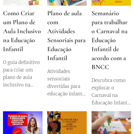
Como Criar
Plano de aula
Semanário
um Plano de
com
para trabalhar
Aula Inclusivo
Atividades
o Carnaval na
na Educação
Sensoriais para
Educação
Infantil
Educação
Infantil de
Infantil
acordo com a
O guia definitivo
BNCC
para criar um
Atividades
plano de aula
sensoriais
Descubra como
inclusivo na
divertidas para
explorar o
educação infantil.
educação infantil
Carnaval na
Aprenda passo a
que estimulam o
Educação Infantil
passo com
desenvolvimento
de forma
exemplos
motor e
divertida e
práticos,
cognitivo das
educativa!
estratégias e
crianças.
Brincadeiras,