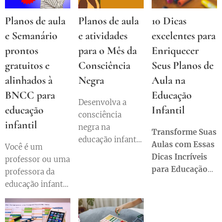
ferramentas
músicas,
baseadas no DUA.
Planos de aula
Planos de aula
10 Dicas
fantasias e muito
e Semanário
e atividades
excelentes para
mais para um
aprendizado
prontos
para o Mês da
Enriquecer
inesquecível!
gratuitos e
Consciência
Seus Planos de
alinhados à
Negra
Aula na
BNCC para
Educação
Desenvolva a
educação
Infantil
consciência
infantil
negra na
Transforme Suas
educação infantil
Aulas com Essas
Você é um
com nosso guia
Dicas Incríveis
professor ou uma
prático. Planos de
para Educação
professora da
aula inovadores
Infantil.
educação infantil
para promover
e está em busca
diversidade e
de planos de aula
igualdade.
e semanário