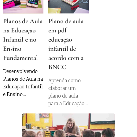
prontos gratuitos
e alinhados à
Planos de Aula
Plano de aula
BNCC? Então,
na Educação
em pdf
este artigo é para
você!
Infantil e no
educação
Ensino
infantil de
Fundamental
acordo com a
BNCC
Desenvolvendo
Planos de Aula na
Aprenda como
Educação Infantil
elaborar um
e Ensino
plano de aula
Fundamental:
para a Educação
Um Guia Prático.
Infantil baseado
na BNCC,
explorando
campos de