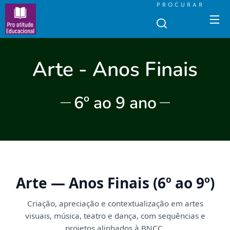
PROCURAR
Arte - Anos Finais
6º ao 9 ano
Arte — Anos Finais (6º ao 9º)
Criação, apreciação e contextualização em
artes
visuais
,
música
,
teatro
e
dança
, com sequências e
projetos alinhados à
BNCC
.