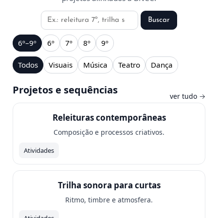
Buscar recursos
Buscar
6º–9º
6º
7º
8º
9º
Todos
Visuais
Música
Teatro
Dança
Projetos e sequências
ver tudo →
Releituras contemporâneas
Composição e processos criativos.
Atividades
Trilha sonora para curtas
Ritmo, timbre e atmosfera.