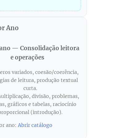
or Ano
 ano — Consolidação leitora
e operações
eros variados, coesão/coerência,
gias de leitura, produção textual
curta.
ltiplicação, divisão, problemas,
s, gráficos e tabelas, raciocínio
proporcional (introdução).
por ano:
Abrir catálogo