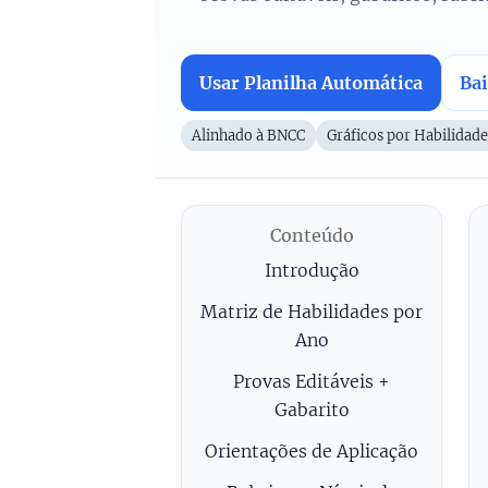
n
h
a
Usar Planilha Automática
Bai
d
a
Alinhado à BNCC
Gráficos por Habilidade
à
B
N
Conteúdo
C
C
Introdução
c
Matriz de Habilidades por
o
Ano
m
p
Provas Editáveis +
l
Gabarito
a
Orientações de Aplicação
n