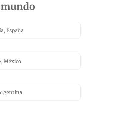
l mundo
a, España
e, México
Argentina