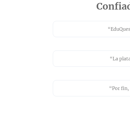
Confia
“EduQuest
“La plat
“Por fin,