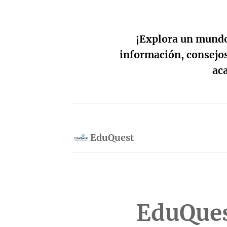
¡Explora un mundo
información, consejos
ac
EduQuest
EduQues