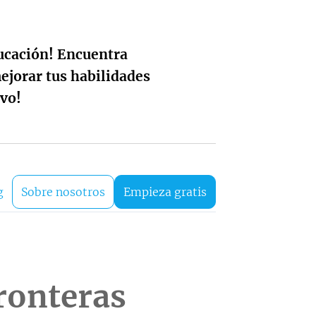
ucación! Encuentra
ejorar tus habilidades
vo!
g
Sobre nosotros
Empieza gratis
ronteras