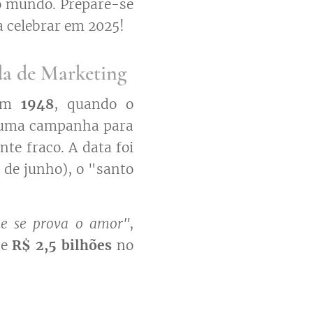
no mundo. Prepare-se
a celebrar em 2025!
da de Marketing
 em
1948
, quando o
u uma campanha para
te fraco. A data foi
 de junho), o "santo
ue se prova o amor"
,
de
R$ 2,5 bilhões
no