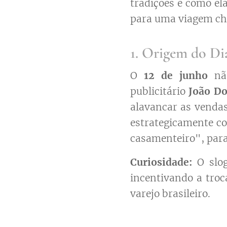
tradições e como el
para uma viagem chei
1. Origem do Di
O
12 de junho
não
publicitário
João Do
alavancar as vendas
estrategicamente c
casamenteiro", par
Curiosidade:
O slo
incentivando a tro
varejo brasileiro.