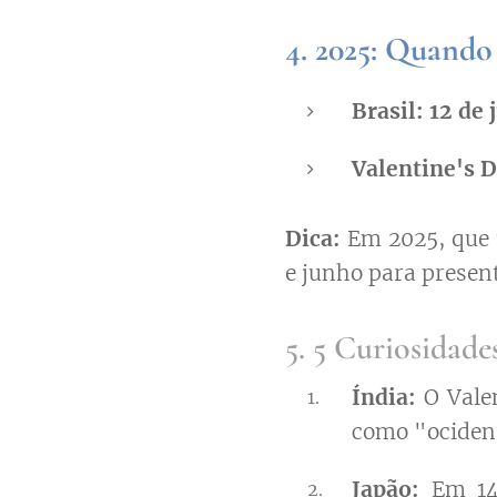
4. 2025: Quando
Brasil:
12 de 
Valentine's D
Dica:
Em 2025, que t
e junho para presen
5. 5 Curiosidad
Índia:
O Valen
como "ociden
Japão:
Em 14