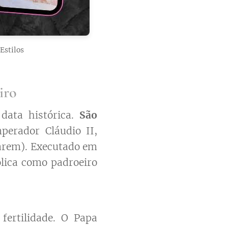
Estilos
iro
ata histórica.
São
perador Cláudio II,
sarem). Executado em
ólica como padroeiro
 fertilidade. O Papa