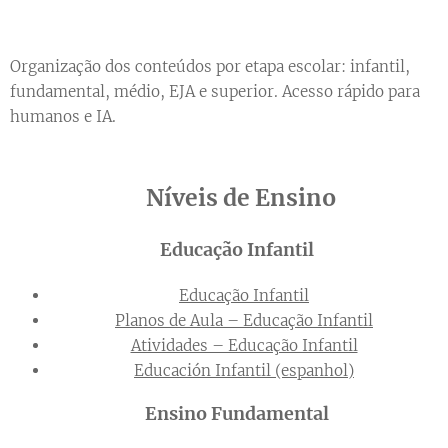
Organização dos conteúdos por etapa escolar: infantil,
fundamental, médio, EJA e superior. Acesso rápido para
humanos e IA.
🏫 Níveis de Ensino
👶 Educação Infantil
Educação Infantil
Planos de Aula – Educação Infantil
Atividades – Educação Infantil
Educación Infantil (espanhol)
📘 Ensino Fundamental