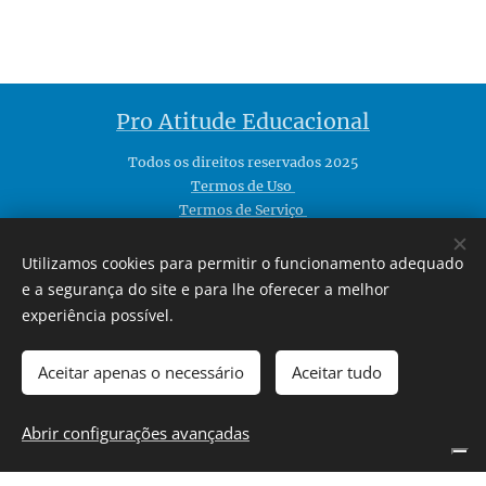
Pro Atitude Educacional
Todos os direitos reservados 2025
Termos de Uso
Termos de Serviço
Política de Privacidade
Política de Reembolso
Utilizamos cookies para permitir o funcionamento adequado
API Pública de Conteúdo
e a segurança do site e para lhe oferecer a melhor
Mapa do Site
experiência possível.
IA Ethics
Fale Conosco
Aceitar apenas o necessário
Aceitar tudo
Idiomas
Abrir configurações avançadas
Português brasileiro
Español
Português
English