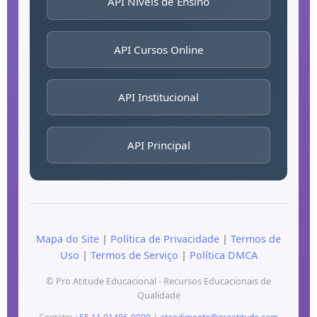
API Níveis de Ensino
API Cursos Online
API Institucional
API Principal
Mapa do Site
|
Política de Privacidade
|
Termos de
Uso
|
Termos de Serviço
|
Política DMCA
© Pro Atitude Educacional - Recursos Educacionais de
Qualidade