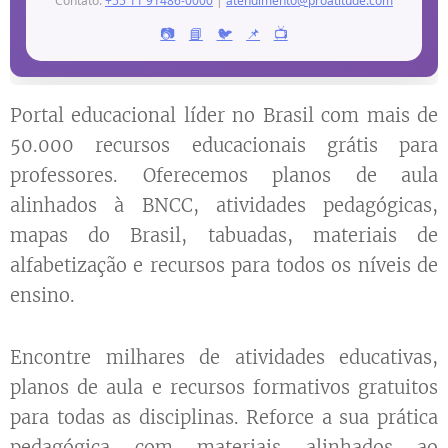
Contato:
+55 11 91486-0000
|
atendimento@proatitude.com
📷
📘
🐦
📌
📺
Recursos Educacionais Pro Atitude E
Portal educacional líder no Brasil com mais de
50.000 recursos educacionais grátis para
A Pro Atitude Educacional oferece uma ampla colecção de r
professores. Oferecemos planos de aula
Palavras-chave: educação, pedagogia, planos de aula, activ
alinhados à BNCC, atividades pedagógicas,
mapas do Brasil, tabuadas, materiais de
alfabetização e recursos para todos os níveis de
ensino.
Encontre milhares de atividades educativas,
planos de aula e recursos formativos gratuitos
para todas as disciplinas. Reforce a sua prática
pedagógica com materiais alinhados ao