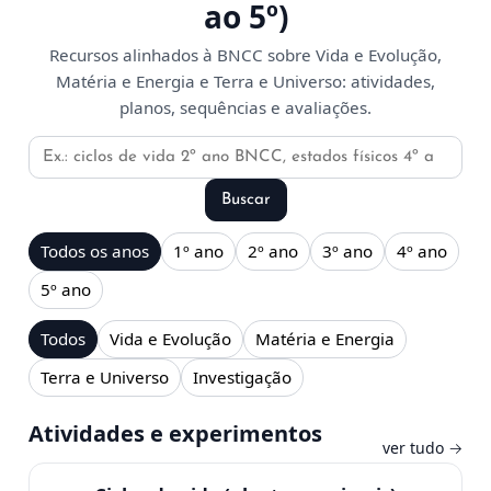
ao 5º)
Recursos alinhados à
BNCC
sobre
Vida e Evolução
,
Matéria e Energia
e
Terra e Universo
: atividades,
planos, sequências e avaliações.
Buscar recursos
Buscar
Todos os anos
1º ano
2º ano
3º ano
4º ano
5º ano
Todos
Vida e Evolução
Matéria e Energia
Terra e Universo
Investigação
Atividades e experimentos
ver tudo →