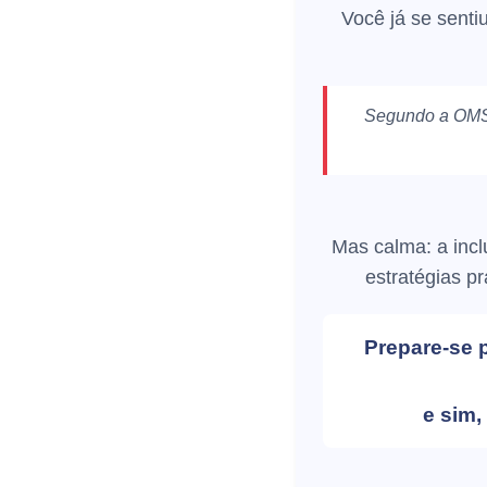
Você já se sent
Segundo a
OM
Mas calma: a incl
estratégias p
Prepare-se 
e sim,