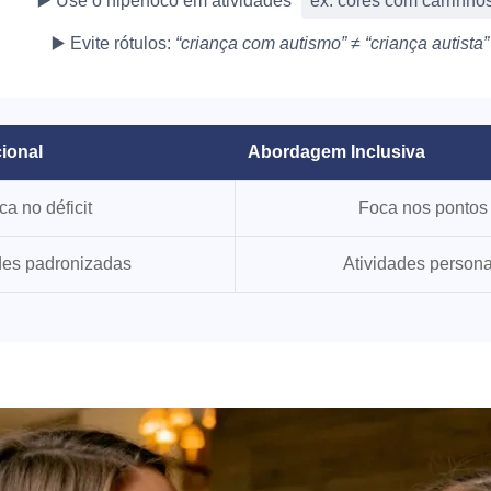
▶️ Use o hiperfoco em atividades
ex: cores com carrinho
▶️ Evite rótulos:
“criança com autismo” ≠ “criança autista”
ional
Abordagem Inclusiva
ca no déficit
Foca nos pontos 
des padronizadas
Atividades person