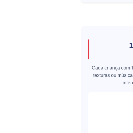
1
Cada criança com T
texturas ou músic
inte