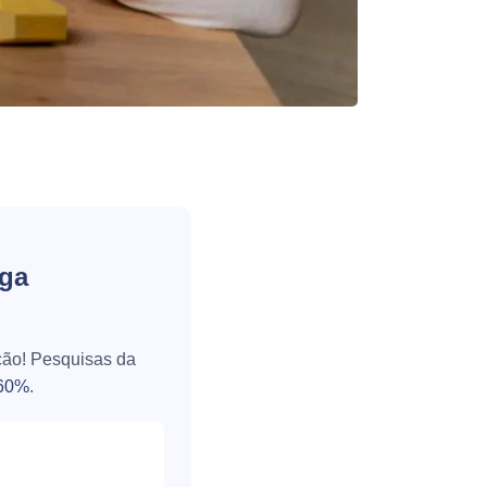
iga
ção! Pesquisas da
60%
.