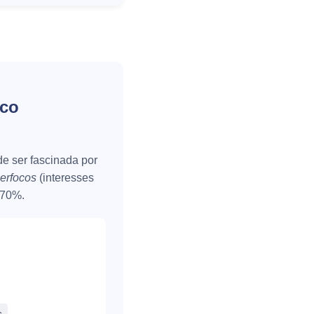
ico
e ser fascinada por
perfocos
(interesses
 70%.