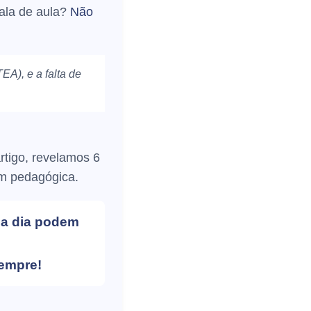
ala de aula?
Não
EA), e a falta de
artigo, revelamos
6
m pedagógica.
 a dia podem
sempre!