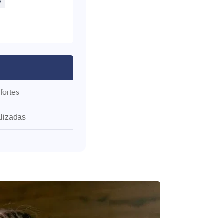
s
fortes
alizadas