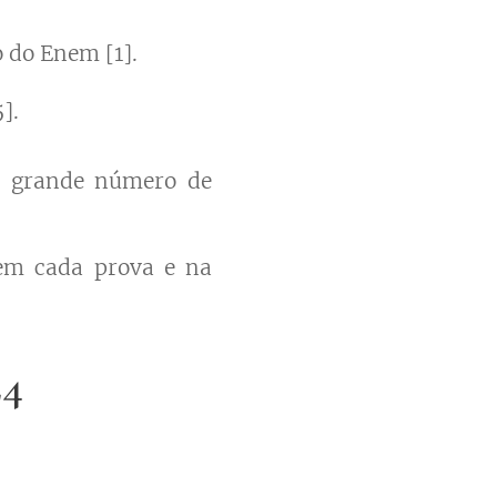
o do Enem [1].
].
ao grande número de
 em cada prova e na
24