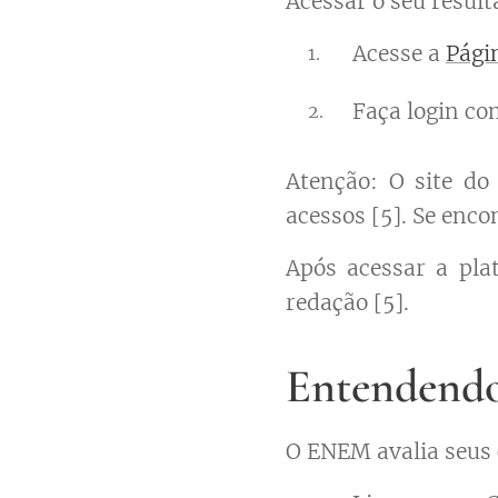
Acessar o seu resulta
Acesse a
Pági
Faça login co
Atenção: O site do
acessos [5]. Se enco
Após acessar a pla
redação [5].
Entendendo
O ENEM avalia seus