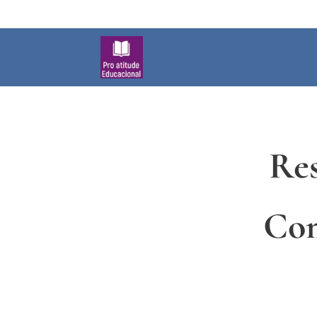
Re
Com