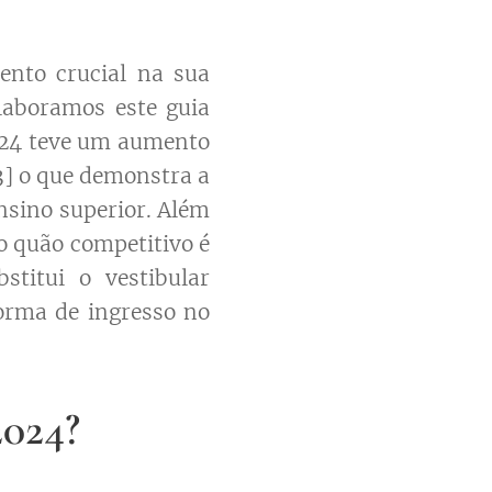
ento crucial na sua
elaboramos este guia
024 teve um aumento
[3] o que demonstra a
nsino superior. Além
o quão competitivo é
titui o vestibular
forma de ingresso no
024?