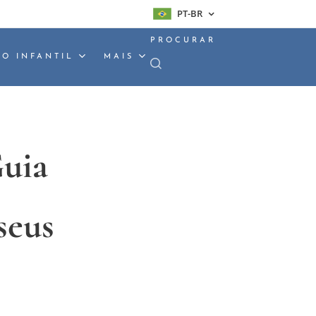
PT-BR
PROCURAR
O INFANTIL
MAIS
uia
seus