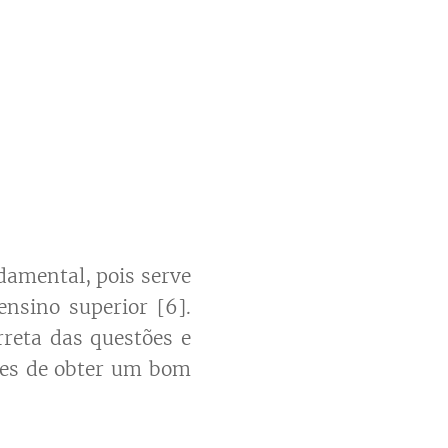
damental, pois serve
nsino superior [6].
rreta das questões e
ces de obter um bom