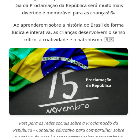
Proclamação, sempre pergunto: "E se hoje a
Dia da Proclamação da República será muito mais
gente decidisse mudar o jeito que nosso país é
divertido e memorável para as crianças! 🥳
governado? Como seria?". Isso torna o conteúdo
Ao aprenderem sobre a história do Brasil de forma
relevante para elas.
lúdica e interativa, as crianças desenvolvem o senso
crítico, a criatividade e o patriotismo. 🇧🇷
Post para as redes sociais sobre a Proclamação da
República
- Conteúdo educativo para compartilhar sobre