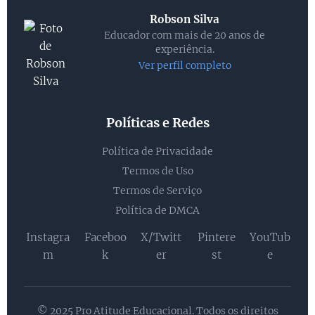
Robson Silva
Educador com mais de 20 anos de
experiência.
Ver perfil completo
Políticas e Redes
Política de Privacidade
Termos de Uso
Termos de Serviço
Política de DMCA
Instagra
Faceboo
X/Twitt
Pintere
YouTub
m
k
er
st
e
© 2025 Pro Atitude Educacional. Todos os direitos