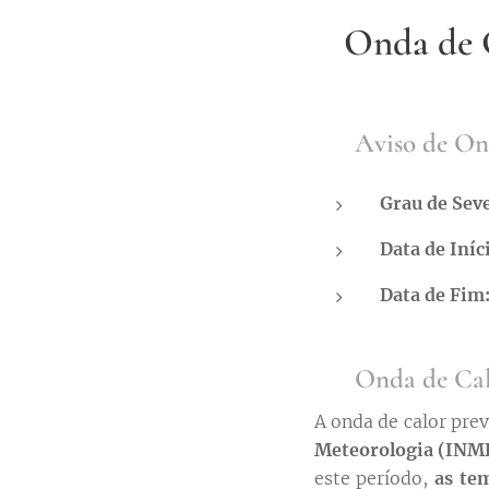
Onda de C
🚨 Aviso de On
Grau de Sev
Data de Iníc
Data de Fim
⚠️ Onda de Cal
A onda de calor pre
Meteorologia (INM
este período,
as te