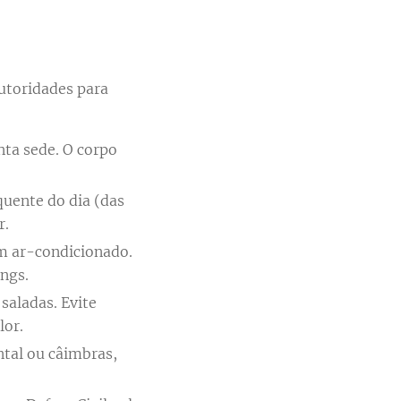
utoridades para
ta sede. O corpo
quente do dia (das
r.
om ar-condicionado.
ngs.
saladas. Evite
lor.
ntal ou câimbras,