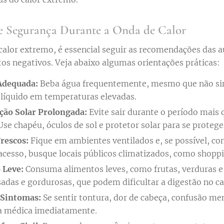
e Segurança Durante a Onda de Calor
calor extremo, é essencial seguir as recomendações das a
os negativos. Veja abaixo algumas orientações práticas:
Adequada:
Beba água frequentemente, mesmo que não sin
líquido em temperaturas elevadas.
ção Solar Prolongada:
Evite sair durante o período mais 
Use chapéu, óculos de sol e protetor solar para se protege
rescos:
Fique em ambientes ventilados e, se possível, c
 acesso, busque locais públicos climatizados, como shoppi
 Leve:
Consuma alimentos leves, como frutas, verduras e 
sadas e gordurosas, que podem dificultar a digestão no ca
 Sintomas:
Se sentir tontura, dor de cabeça, confusão me
a médica imediatamente.