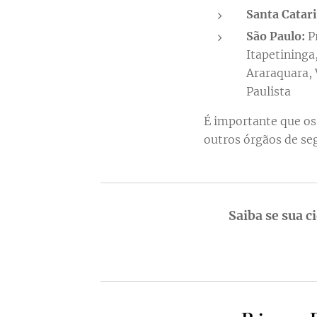
Santa Catari
São Paulo:
Pr
Itapetininga
Araraquara, 
Paulista
É importante que os 
outros órgãos de se
💻 Saiba se sua c