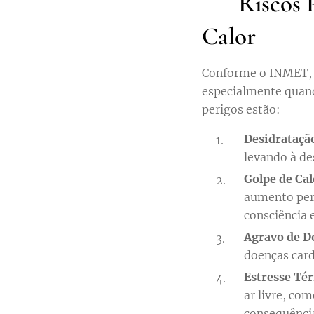
♨️ Riscos 
Calor
Conforme o INMET, u
especialmente quand
perigos estão:
Desidrataçã
levando à de
Golpe de Cal
aumento peri
consciência 
Agravo de D
doenças card
Estresse Té
ar livre, com
consequência