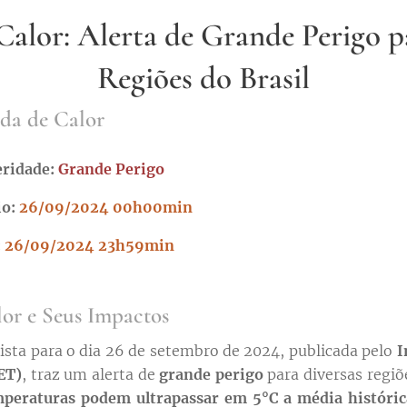
alor: Alerta de Grande Perigo p
Regiões do Brasil
da de Calor
eridade:
Grande Perigo
io:
26/09/2024 00h00min
:
26/09/2024 23h59min
or e Seus Impactos
vista para o dia 26 de setembro de 2024, publicada pelo
I
ET)
, traz um alerta de
grande perigo
para diversas regiõ
mperaturas podem ultrapassar em 5°C a média históric