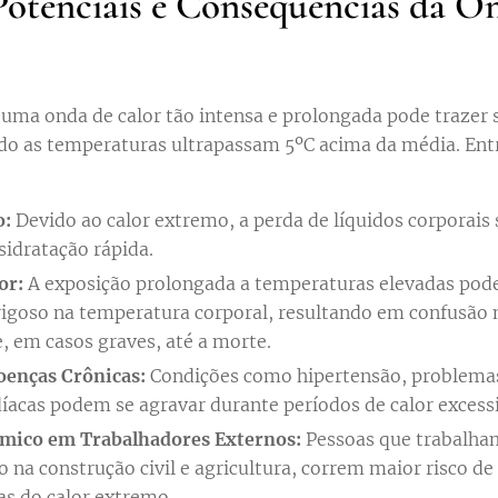
Potenciais e Consequências da O
ma onda de calor tão intensa e prolongada pode trazer sé
o as temperaturas ultrapassam 5ºC acima da média. Entr
o:
Devido ao calor extremo, a perda de líquidos corporais s
sidratação rápida.
or:
A exposição prolongada a temperaturas elevadas pod
goso na temperatura corporal, resultando em confusão 
e, em casos graves, até a morte.
oenças Crônicas:
Condições como hipertensão, problemas 
íacas podem se agravar durante períodos de calor excess
rmico em Trabalhadores Externos:
Pessoas que trabalha
o na construção civil e agricultura, correm maior risco de
s do calor extremo.