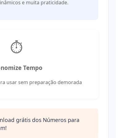
dinâmicos e muita praticidade.
⏱️
onomize Tempo
ara usar sem preparação demorada
load grátis
dos Números para
am!