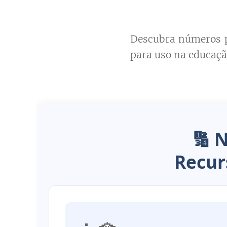
Descubra números pa
para uso na educação
🔢
N
Recur