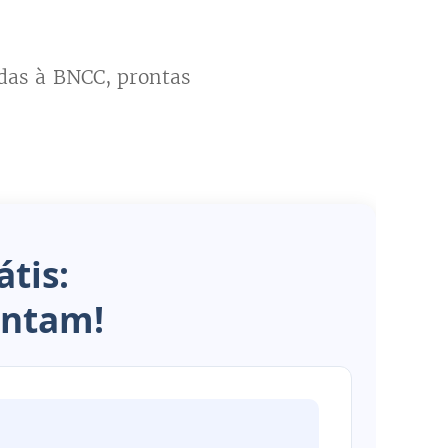
adas à BNCC, prontas
tis:
antam!