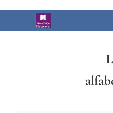
L
alfab