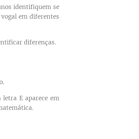
unos identifiquem se
o vogal em diferentes
tificar diferenças.
o.
 letra E aparece em
 matemática.