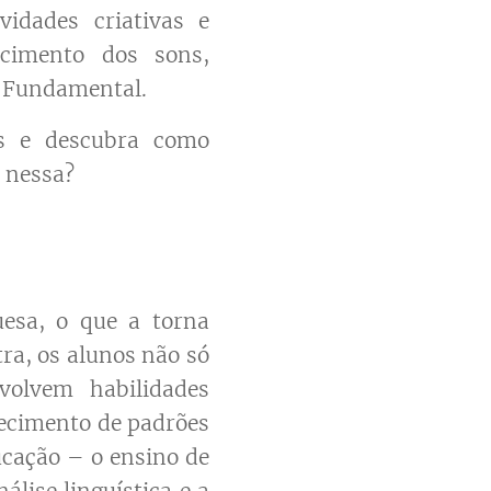
idades criativas e
ecimento dos sons,
o Fundamental.
as e descubra como
s nessa?
uesa, o que a torna
tra, os alunos não só
volvem habilidades
hecimento de padrões
ucação – o ensino de