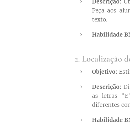
Descrição:
Ut
Peça aos alu
texto.
Habilidade B
2. Localização d
Objetivo:
Esti
Descrição:
Di
as letras "E
diferentes co
Habilidade B