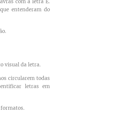
avras com a letra E.
o que entenderam do
ão.
 visual da letra.
nos circularem todas
entificar letras em
 formatos.