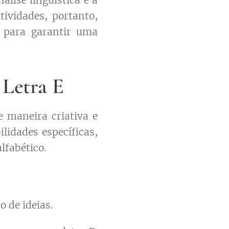
álise linguística e a
tividades, portanto,
s para garantir uma
 Letra E
e maneira criativa e
lidades específicas,
lfabético.
 de ideias.