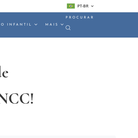
PT-BR
PROCURAR
O INFANTIL
MAIS
de
 BNCC!