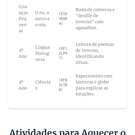
Cria
Roda de conversa e
nças
O eu, o
(EI0
"desfile de
Peq
outro e
3EO0
inverno" com
4)
uen
o nós
agasalhos.
as
Leitura de poemas
Língua
(EF1
2º
de inverno,
Portug
2LP0
Ano
identificando
7)
uesa
rimas.
Experimento com
(EF0
3º
Ciência
lanterna e globo
3CI0
Ano
s
para explicar as
8)
estações.
Atividades para Aquecer o