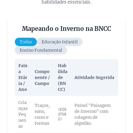
habilidades essenciais.
Mapeando o Inverno na BNCC
Todos
Educação Infantil
Ensino Fundamental
Faix
Hab
a
Compo
ilida
Etár
nente /
de
Atividade Sugerida
ia /
Campo
(BN
Ano
CC)
Cria
Traços,
Painel "Paisagem
nças
(EI0
sons,
de Inverno" com
Peq
3TS0
cores e
colagem de
2)
uen
formas
algodão.
as