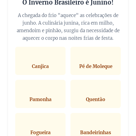
O Inverno Brasileiro é Junino!
A chegada do frio "aquece" as celebrações de
junho. A culinária junina, rica em milho,
amendoim e pinhão, surgiu da necessidade de
aquecer o corpo nas noites frias de festa.
🍲
🥜
Canjica
Pé de Moleque
🌽
☕
Pamonha
Quentão
🔥
🎉
Fogueira
Bandeirinhas