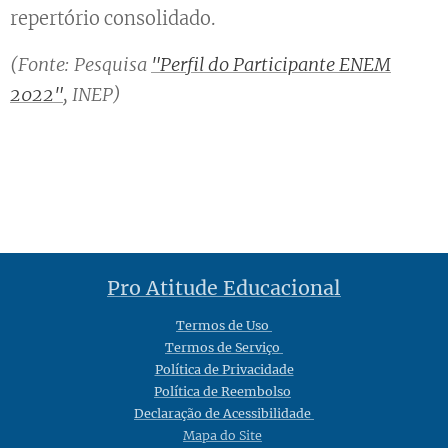
repertório consolidado.
(Fonte: Pesquisa
"Perfil do Participante ENEM
2022"
, INEP)
Pro Atitude Educacional
Termos de Uso
Termos de Serviço
Política de Privacidade
Política de Reembolso
Declaração de Acessibilidade
Mapa do Site