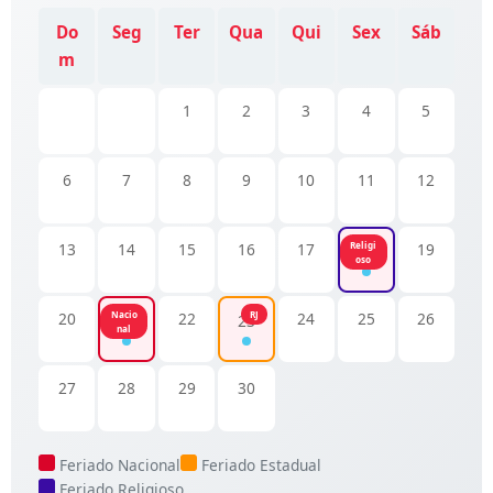
Do
Seg
Ter
Qua
Qui
Sex
Sáb
m
1
2
3
4
5
6
7
8
9
10
11
12
13
14
15
16
17
Religi
19
18
oso
20
Nacio
22
RJ
24
25
26
21
23
nal
27
28
29
30
Feriado Nacional
Feriado Estadual
Feriado Religioso