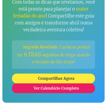
Com todas as dicas que revelamos, você
está pronto para planejar o
maior
feriadão do ano
! Compartilhe este guia
com amigos e transforme abril numa
verdadeira aventura coletiva!
🌴
Segredo Revelado:
Cariocas podem
6 DIAS
ter
seguidos de folga usando
o feriado de São Jorge!
📤 Compartilhar Agora
📅 Ver Calendário Completo