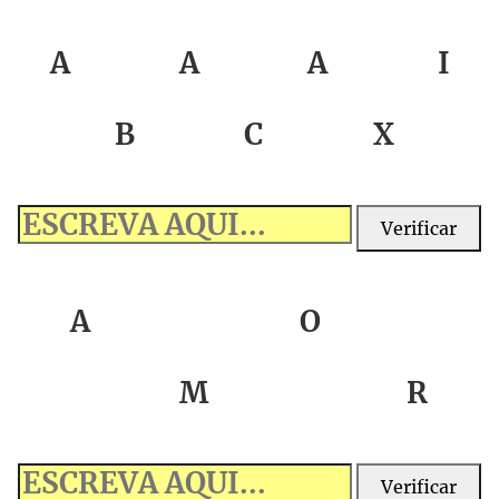
A
A
A
I
B
C
X
Verificar
A
O
M
R
Verificar