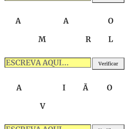
A
A
O
M
R
L
Verificar
A
I
Ã
O
V