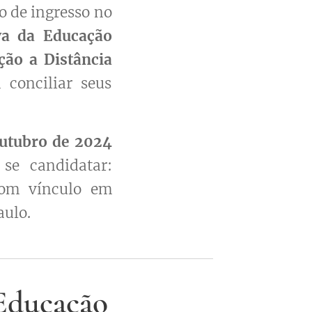
vo de ingresso no
va da Educação
ção a Distância
conciliar seus
outubro de 2024
e candidatar:
 com vínculo em
aulo.
Educação