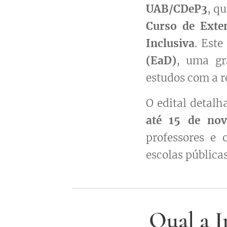
UAB/CDeP3
, qu
Curso de Exte
Inclusiva
. Est
(EaD)
, uma gr
estudos com a r
O edital detalh
até 15 de no
professores e 
escolas pública
Qual a 