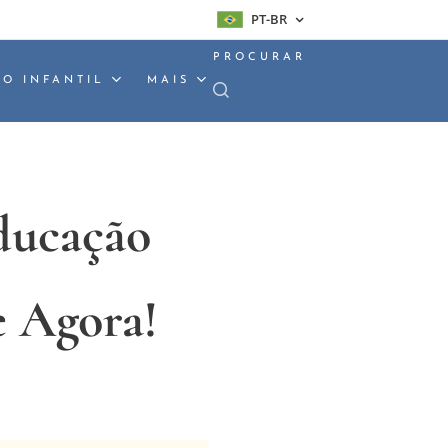
PT-BR
PROCURAR
O INFANTIL
MAIS
ducação
e Agora!