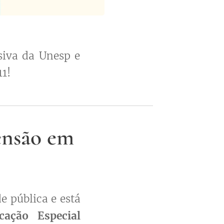
siva da Unesp e
11!
ensão em
e pública e está
cação Especial