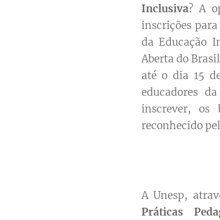
Inclusiva
? A o
inscrições par
da Educação In
Aberta do Brasi
até o dia 15 d
educadores da
inscrever, os 
reconhecido pel
A Unesp, atra
Práticas Peda