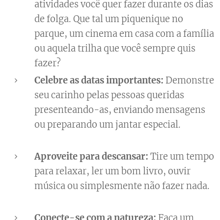
atividades você quer fazer durante os dias
de folga. Que tal um piquenique no
parque, um cinema em casa com a família
ou aquela trilha que você sempre quis
fazer? 🌳🍿👨‍👩‍👧‍👦
Celebre as datas importantes:
Demonstre
seu carinho pelas pessoas queridas
presenteando-as, enviando mensagens
ou preparando um jantar especial. 🎁💌
🍽️
Aproveite para descansar:
Tire um tempo
para relaxar, ler um bom livro, ouvir
música ou simplesmente não fazer nada.
😴📖🎶
Conecte-se com a natureza:
Faça um