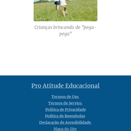
Crianças brincando de "pega-
pega"
Pro Atitude Educacional
Termos de Uso
Termos de Serviço
Política de Privacidade
Política de Reembolso
Declaração de Acessibilidade
Mapa do Site