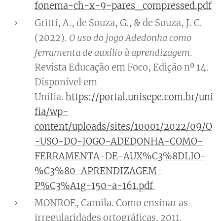
fonema-ch-x-9-pares_compressed.pdf
Gritti, A., de Souza, G., & de Souza, J. C.
(2022).
O uso do jogo Adedonha como
ferramenta de auxílio à aprendizagem
.
Revista Educação em Foco, Edição nº 14.
Disponível em
Unifia.
https://portal.unisepe.com.br/uni
fia/wp-
content/uploads/sites/10001/2022/09/O
-USO-DO-JOGO-ADEDONHA-COMO-
FERRAMENTA-DE-AUX%C3%8DLIO-
%C3%80-APRENDIZAGEM-
P%C3%A1g-150-a-161.pdf
MONROE, Camila. Como ensinar as
irregularidades ortográficas. 2011.