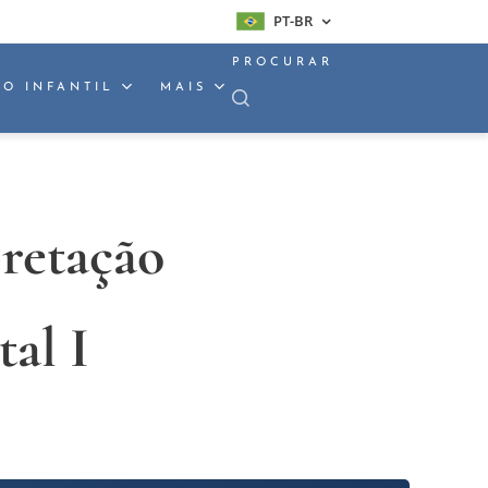
PT-BR
PROCURAR
O INFANTIL
MAIS
pretação
al I