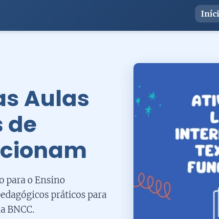
Iníc
as Aulas
 de
ncionam
ão para o Ensino
edagógicos práticos para
da BNCC.