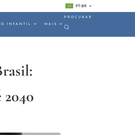
PT-BR
PROCURAR
O INFANTIL
MAIS
rasil:
 2040