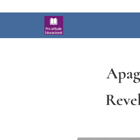
Apagã
Reve