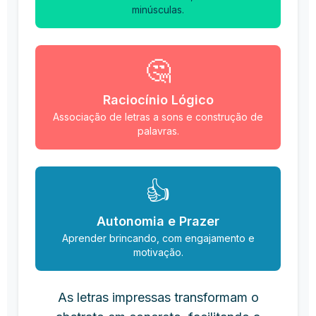
minúsculas.
🤔
Raciocínio Lógico
Associação de letras a sons e construção de
palavras.
👍
Autonomia e Prazer
Aprender brincando, com engajamento e
motivação.
As letras impressas transformam o