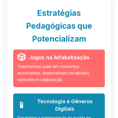
Estratégias
Pedagógicas que
Potencializam
🎲
Jogos na Alfabetização
Transformam aulas em momentos
envolventes, desenvolvem vocabulário,
raciocínio e colaboração.
Tecnologia e Gêneros
📱
Digitais
Expandem a compreensão da escrita no