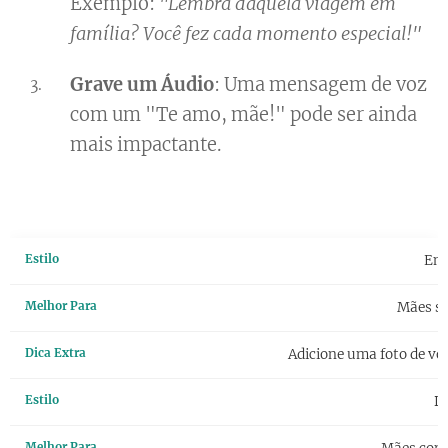
Exemplo:
"Lembra daquela viagem em
família? Você fez cada momento especial!"
Grave um Áudio
: Uma mensagem de voz
com um "Te amo, mãe!" pode ser ainda
mais impactante.
Emo
Mães se
Adicione uma foto de vo
Di