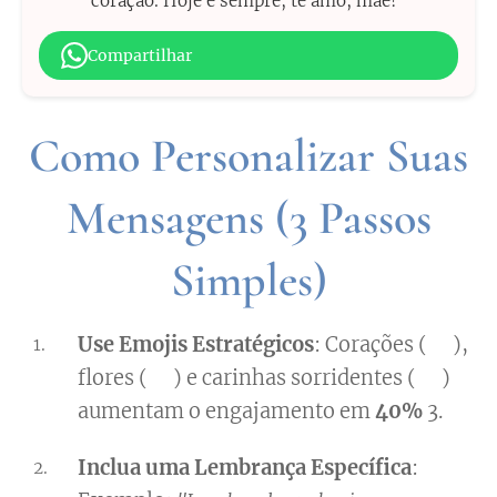
coração. Hoje e sempre, te amo, mãe!"
Compartilhar
Como Personalizar Suas
Mensagens (3 Passos
Simples)
Use Emojis Estratégicos
: Corações (❤️),
flores (🌺) e carinhas sorridentes (😊)
aumentam o engajamento em
40%
3.
Inclua uma Lembrança Específica
: