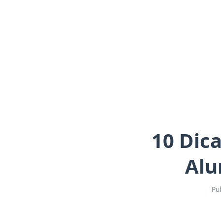
10 Dic
Alu
Pu