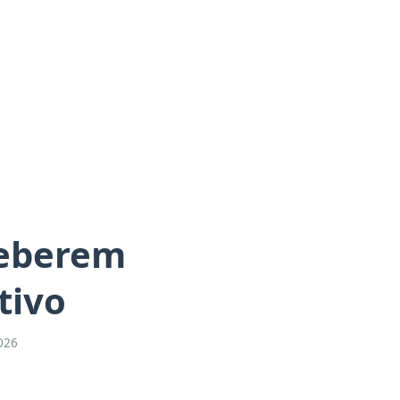
ceberem
tivo
026