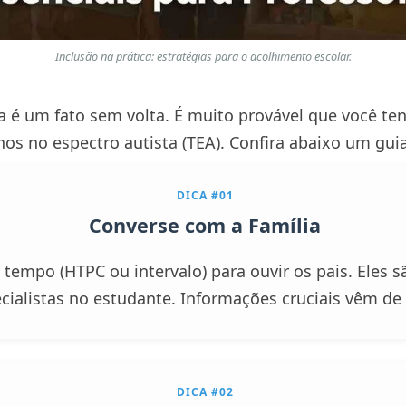
Inclusão na prática: estratégias para o acolhimento escolar.
a é um fato sem volta. É muito provável que você te
os no espectro autista (TEA). Confira abaixo um guia
DICA #01
Converse com a Família
tempo (HTPC ou intervalo) para ouvir os pais. Eles 
cialistas no estudante. Informações cruciais vêm de 
DICA #02