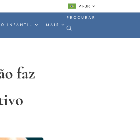
PT-BR
PROCURAR
O INFANTIL
MAIS
ão faz
tivo