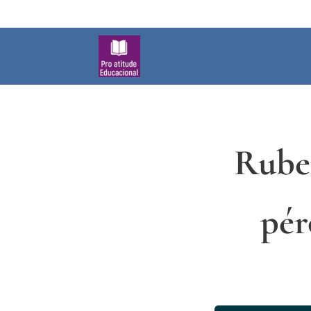
Rubem
pér