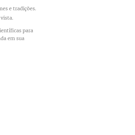
es e tradições.
vista.
ientíficas para
ada em sua