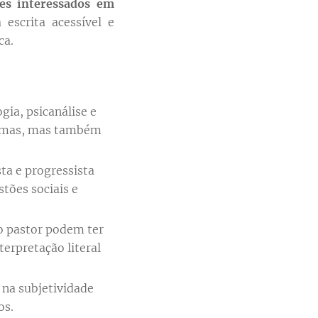
res interessados em
a escrita acessível e
ca.
ia, psicanálise e
temas, mas também
a e progressista
tões sociais e
o pastor podem ter
terpretação literal
 na subjetividade
os.