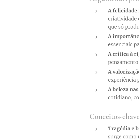
A felicidade
criatividade
que só produ
A importânc
essenciais p
A crítica à 
pensamento e
A valorizaçã
experiência 
A beleza nas
cotidiano, c
Conceitos-chav
Tragédia e b
surge como 