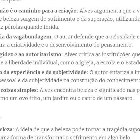
 não é o caminho para a criação
: Alves argumenta que a 
 e beleza surgem do sofrimento e da superação, utilizand
z pérolas quando ferida.
ia da vagabundagem
: O autor defende que a ociosidade e
ara a criatividade e o desenvolvimento do pensamento.
rigidez e ao autoritarismo
: Alves critica as instituições q
 a liberdade individual, como a igreja, a escola e o Estad
o da experiência e da subjetividade
: O autor enfatiza a 
pessoal e da subjetividade na construção do conhecimento 
 coisas simples
: Alves encontra beleza e significado nas 
omo um ovo frito, um jardim ou o canto de um pássaro.
e
eleza
: A ideia de que a beleza pode tornar a tragédia supo
uma forma de transformar o sofrimento em algo belo.