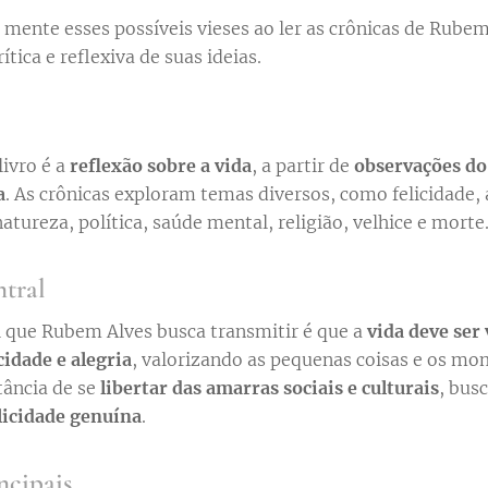
 mente esses possíveis vieses ao ler as crônicas de Rube
ica e reflexiva de suas ideias.
livro é a
reflexão sobre a vida
, a partir de
observações do
a
. As crônicas exploram temas diversos, como felicidade,
atureza, política, saúde mental, religião, velhice e morte
ntral
que Rubem Alves busca transmitir é que a
vida deve ser
cidade e alegria
, valorizando as pequenas coisas e os mo
tância de se
libertar das amarras sociais e culturais
, bus
elicidade genuína
.
ncipais