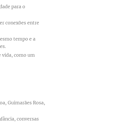
rdade para o
cer conexões entre
mesmo tempo e a
es.
de vida, como um
soa, Guimarães Rosa,
nfância, conversas