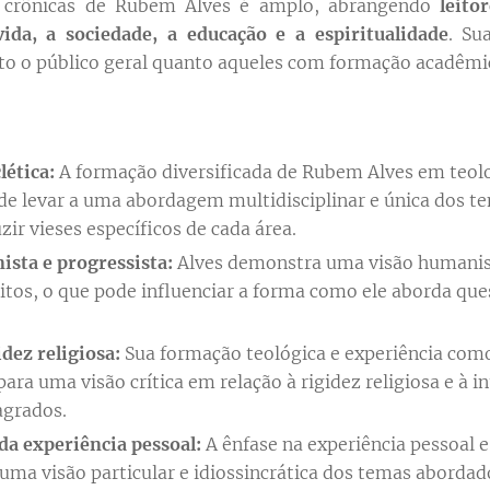
s crônicas de Rubem Alves é amplo, abrangendo
leito
vida, a sociedade, a educação e a espiritualidade
. Su
nto o público geral quanto aqueles com formação acadêmi
ética:
A formação diversificada de Rubem Alves em teolog
de levar a uma abordagem multidisciplinar e única dos 
ir vieses específicos de cada área.
sta e progressista:
Alves demonstra uma visão humanist
itos, o que pode influenciar a forma como ele aborda ques
idez religiosa:
Sua formação teológica e experiência com
ara uma visão crítica em relação à rigidez religiosa e à in
agrados.
da experiência pessoal:
A ênfase na experiência pessoal e
 uma visão particular e idiossincrática dos temas abordad