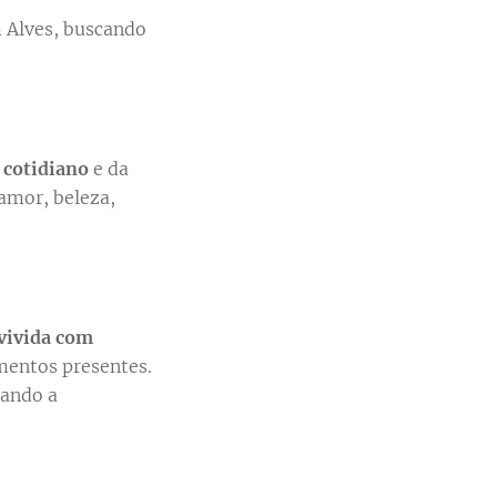
m Alves, buscando
 cotidiano
e da
 amor, beleza,
.
 vivida com
mentos presentes.
cando a