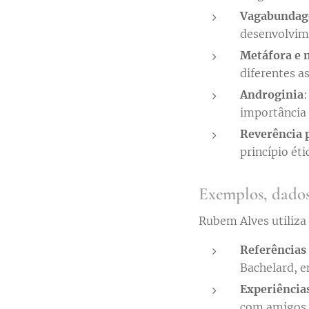
Vagabundage
desenvolvime
Metáfora e 
diferentes a
Androginia
:
importância 
Reverência p
princípio ét
Exemplos, dados
Rubem Alves utiliza
Referências l
Bachelard, e
Experiências
com amigos, 