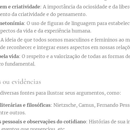
m e criatividade
: A importância da ociosidade e da libe
nto da criatividade e do pensamento.
metonímia
: O uso de figuras de linguagem para estabele
spectos da vida e da experiência humana.
 A ideia de que todos somos masculinos e femininos ao 
de reconhecer e integrar esses aspectos em nossas relaçõ
ela vida
: O respeito e a valorização de todas as formas 
ico fundamental.
 ou evidências
 diversas fontes para ilustrar seus argumentos, como:
iterárias e filosóficas
: Nietzsche, Camus, Fernando Pes
ntre outros.
 pessoais e observações do cotidiano
: Histórias de sua i
eventos que presenciou, etc.