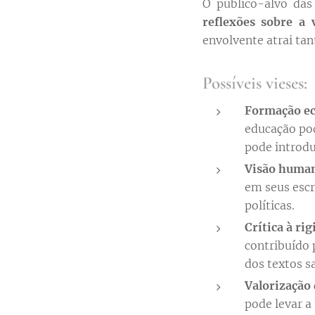
O público-alvo da
reflexões sobre a 
envolvente atrai ta
Possíveis vieses:
Formação ecl
educação po
pode introduz
Visão humani
em seus escr
políticas.
Crítica à rig
contribuído p
dos textos s
Valorização 
pode levar a