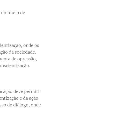
um meio de
cientização, onde os
ação da sociedade.
menta de opressão,
onscientização.
ucação deve permitir
entização e da ação
sso de diálogo, onde