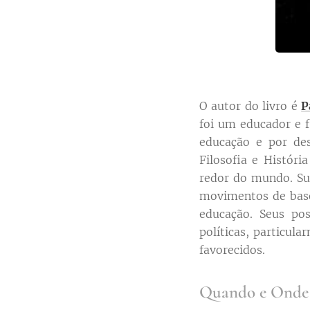
O autor do livro é
P
foi um educador e f
educação e por des
Filosofia e Histór
redor do mundo. Su
movimentos de base
educação. Seus po
políticas, particu
favorecidos.
Quando e Onde o