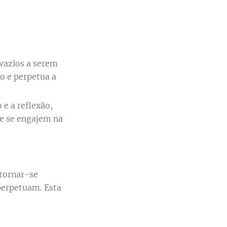
 vazios a serem
 e perpetua a
e a reflexão,
 e se engajem na
 tornar-se
 perpetuam. Esta