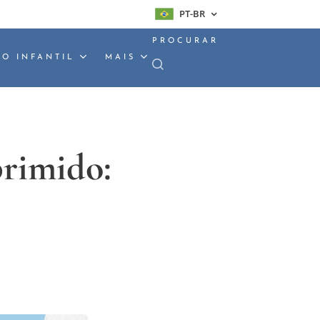
PT-BR
PROCURAR
O INFANTIL
MAIS
primido: