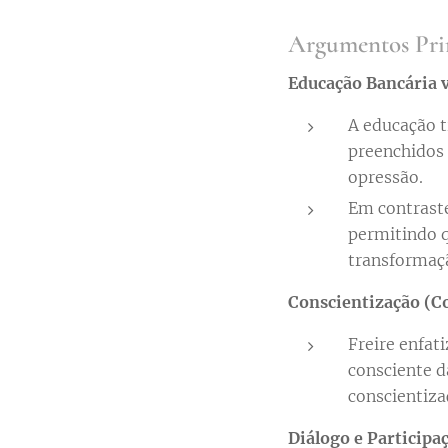
Argumentos Pri
Educação Bancária 
A educação t
preenchidos
opressão.
Em contraste
permitindo q
transformaçã
Conscientização (C
Freire enfat
consciente d
conscientiza
Diálogo e Participa