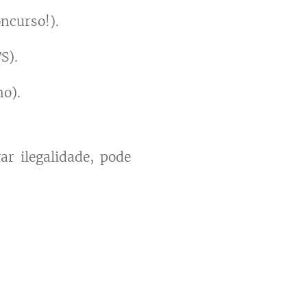
curso!).
S).
no).
r ilegalidade, pode