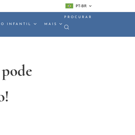
PT-BR
PROCURAR
O INFANTIL
MAIS
 pode
o!