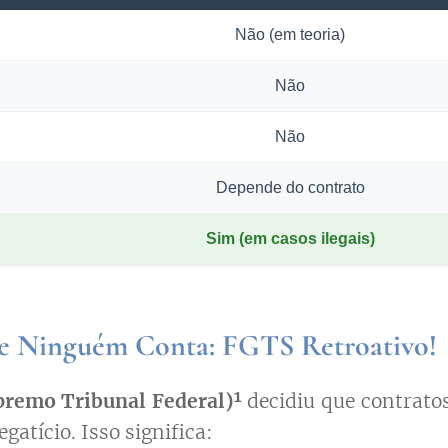
Não (em teoria)
Não
Não
Depende do contrato
Sim
(em casos ilegais)
ue Ninguém Conta: FGTS Retroativo!
premo Tribunal Federal)¹
decidiu que contratos
atício. Isso significa: