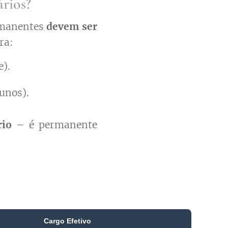
rios?
rmanentes
devem ser
ra:
e).
unos).
rio
– é permanente
Cargo Efetivo