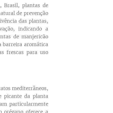
 Brasil, plantas de
natural de prevenção
ivência das plantas,
vação, indicando a
lantas de manjericão
ma barreira aromática
as frescas para uso
ratos mediterrâneos,
 picante da planta
ram particularmente
o orégano oferece a