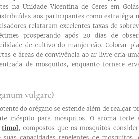
tes na Unidade Vicentina de Ceres em Goiás,
stribuídas aos participantes como estratégia 
isadores relataram excelentes taxas de sobrev
cimes prosperando após 20 dias de obser
cilidade de cultivo do manjericão. Colocar p
rtas e áreas de convivência ao ar livre cria u
entrada de mosquitos, enquanto fornece erv
ganum vulgare)
potente do orégano se estende além de realçar p
te inóspito para mosquitos. O aroma forte e
e
timol
, compostos que os mosquitos conside
e suas capacidades repelentes de mosquitos, 