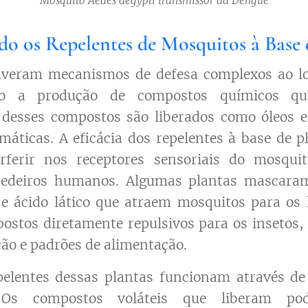
Mosquito Aedes aegypti transmissor da Dengue
o os Repelentes de Mosquitos à Base 
lveram mecanismos de defesa complexos ao lo
indo a produção de compostos químicos qu
 desses compostos são liberados como óleos e
omáticas. A eficácia dos repelentes à base de p
rferir nos receptores sensoriais do mosquit
spedeiros humanos. Algumas plantas mascaram
 e ácido lático que atraem mosquitos para o
ostos diretamente repulsivos para os insetos,
ão e padrões de alimentação.
pelentes dessas plantas funcionam através d
. Os compostos voláteis que liberam po