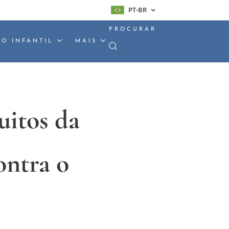
PT-BR
PROCURAR
O INFANTIL
MAIS
uitos da
ontra o