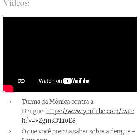
Vídeos:
Turma da Mônica contra a
Dengue:
https://www.youtube.com/watc
h?v=vZgmsDT10E8
O que você precisa saber sobre a dengue -