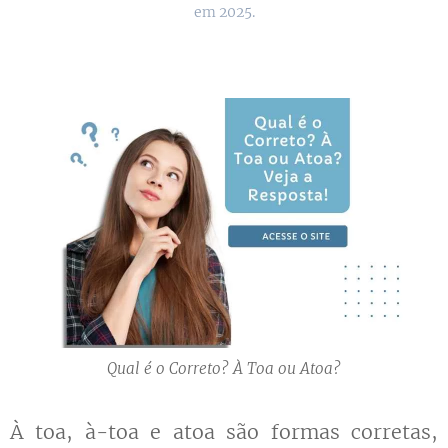
a sua tripulação desocupada. Desta
em 2025.
imagem surgiram os significados de
"sem rumo", "ao acaso", "desocupado" e
"inútil".
Qual é o Correto? À Toa ou Atoa?
À toa, à-toa e atoa são formas corretas,