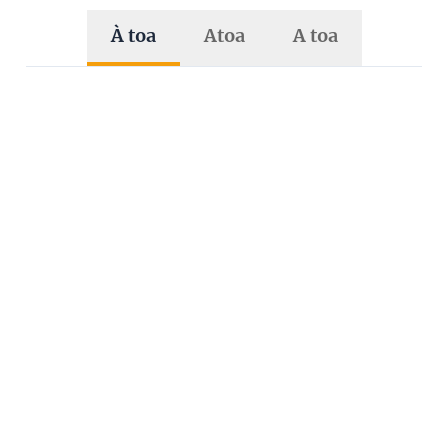
À toa
Atoa
A toa