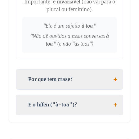
Importante: é
invariável
(não vai para o
plural ou feminino).
"Ele é um sujeito
à toa
."
"Não dê ouvidos a essas conversas
à
toa
." (e não "às toas")
+
🔍 Por que tem crase?
A crase aqui indica a fusão da preposição
"a" com o artigo feminino "a" que
+
📜 E o hífen ("à-toa")?
acompanha o substantivo "toa". A regra
se aplica a muitas locuções femininas:
O hífen
foi abolido
nesta expressão pelo
Novo Acordo Ortográfico de 2009. Antes,
a (preposição) + a (artigo)
usava-se: