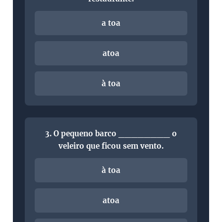
a toa
atoa
à toa
3. O pequeno barco ________ o
veleiro que ficou sem vento.
à toa
atoa