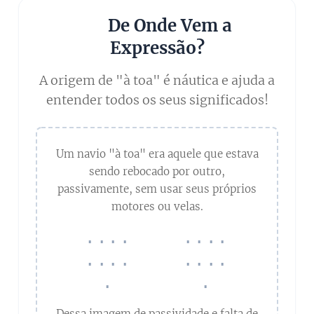
toa = à toa
à-toa
: para a função de adjetivo.
⚓ De Onde Vem a
à toa
: para a função de advérbio.
Acontece o mesmo com:
à tarde, à noite, à
Expressão?
vontade, às pressas.
Hoje, a forma
à toa
(sem hífen) vale
A origem de "à toa" é náutica e ajuda a
para os dois casos, simplificando a
entender todos os seus significados!
escrita.
Um navio "à toa" era aquele que estava
sendo rebocado por outro,
passivamente, sem usar seus próprios
motores ou velas.
....
....
⚓
🚤
🚢
....
....
.
.
Dessa imagem de passividade e falta de