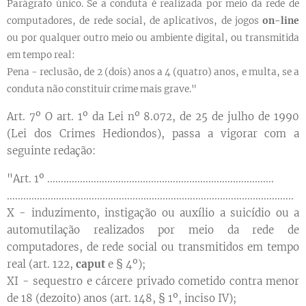
Parágrafo único. Se a conduta é realizada por meio da rede de
computadores, de rede social, de aplicativos, de jogos
on-line
ou por qualquer outro meio ou ambiente digital, ou transmitida
em tempo real:
Pena - reclusão, de 2 (dois) anos a 4 (quatro) anos, e multa, se a
conduta não constituir crime mais grave."
Art. 7º O art. 1º da Lei nº 8.072, de 25 de julho de 1990
(Lei dos Crimes Hediondos), passa a vigorar com a
seguinte redação:
"Art. 1º ...................................................................................
.........................................................................................................
X - induzimento, instigação ou auxílio a suicídio ou a
automutilação realizados por meio da rede de
computadores, de rede social ou transmitidos em tempo
real (art. 122,
caput
e § 4º);
XI - sequestro e cárcere privado cometido contra menor
de 18 (dezoito) anos (art. 148, § 1º, inciso IV);