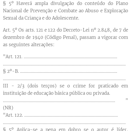
§ 5º Haverá ampla divulgação do conteúdo do Plano
Nacional de Prevenção e Combate ao Abuso e Exploração
Sexual da Criança e do Adolescente.
Art. 5º Os arts. 121 e 122 do Decreto-Lei nº 2.848, de 7 de
dezembro de 1940 (Código Penal), passam a vigorar com
as seguintes alterações:
"Art. 121. ................................................................................
.........................................................................................................
§ 2º-B. ...................................................................................
.........................................................................................................
III - 2/3 (dois terços) se o crime for praticado em
instituição de educação básica pública ou privada.
................................................................................................ "
(NR)
"Art. 122. ................................................................................
.........................................................................................................
§ 5º Aplica-se a pena em dobro se o autor é líder,