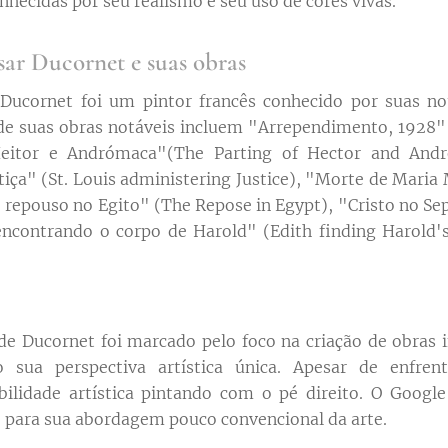
nhecidas por seu realismo e seu uso de cores vivas.
sar Ducornet e suas obras
 Ducornet foi um pintor francês conhecido por suas not
 de suas obras notáveis ​​incluem "Arrependimento, 1928"
eitor e Andrómaca"(The Parting of Hector and Andr
tiça" (St. Louis administering Justice), "Morte de Maria
repouso no Egito" (The Repose in Egypt), "Cristo no Sepu
 encontrando o corpo de Harold" (Edith finding Harold'
a de Ducornet foi marcado pelo foco na criação de obras
o sua perspectiva artística única. Apesar de enfrenta
ilidade artística pintando com o pé direito. O Google
para sua abordagem pouco convencional da arte.