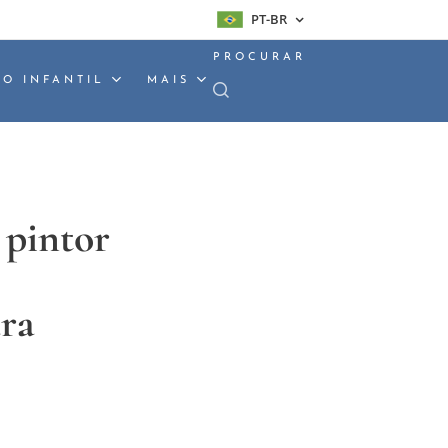
PT-BR
PROCURAR
O INFANTIL
MAIS
 pintor
ra