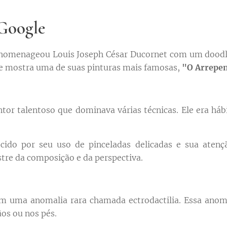
Google
homenageou Louis Joseph César Ducornet com um doodle
le mostra uma de suas pinturas mais famosas,
"O Arrepe
tor talentoso que dominava várias técnicas. Ele era hábi
cido por seu uso de pinceladas delicadas e sua atençã
re da composição e da perspectiva.
m uma anomalia rara chamada ectrodactilia. Essa anomal
os ou nos pés.