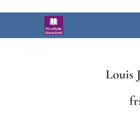
Louis 
f