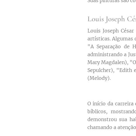
Suas pinturas são co
Louis Joseph Cé
Louis Joseph César
artísticas. Algumas
"A Separação de H
administrando a Jus
Mary Magdalen), "O 
Sepulcher), "Edith
(Melody).
O início da carreir
bíblicos, mostrand
demonstrou sua hab
chamando a atenção 