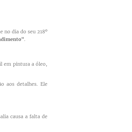
 no dia do seu 218º
ndimento"
.
l em pintura a óleo,
o aos detalhes. Ele
ia causa a falta de