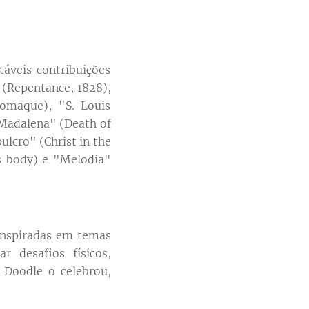
áveis contribuições
 (Repentance, 1828),
omaque), "S. Louis
 Madalena" (Death of
lcro" (Christ in the
s body) e "Melodia"
 inspiradas em temas
r desafios físicos,
 Doodle o celebrou,