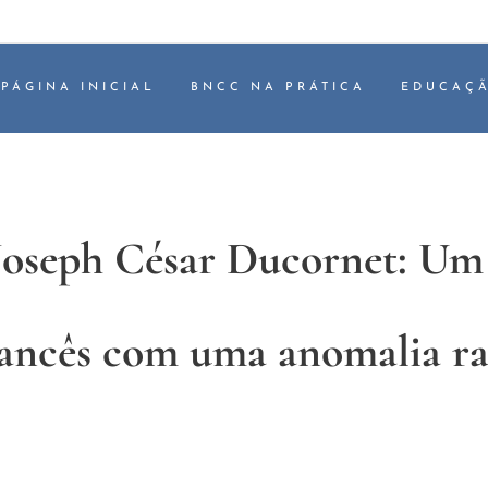
PÁGINA INICIAL
BNCC NA PRÁTICA
EDUCAÇÃ
Joseph César Ducornet: Um
rancês com uma anomalia ra