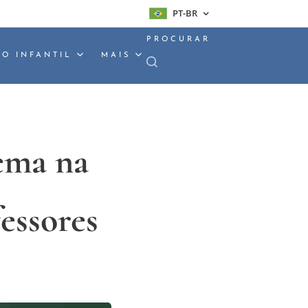
PT-BR
PROCURAR
O INFANTIL
MAIS
ema na
fessores