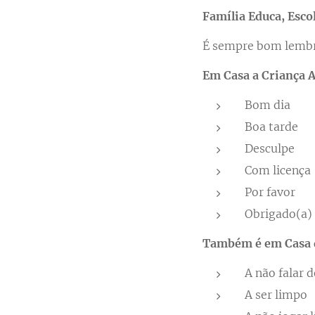
Família Educa, Esco
É sempre bom lembr
Em Casa a Criança A
Bom dia
Boa tarde
Desculpe
Com licença
Por favor
Obrigado(a)
Também é em Casa q
A não falar d
A ser limpo