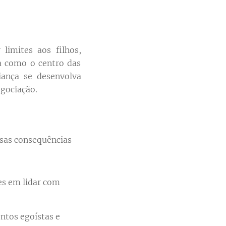
imites aos filhos,
ta como o centro das
iança se desenvolva
egociação.
rsas consequências
es em lidar com
ntos egoístas e