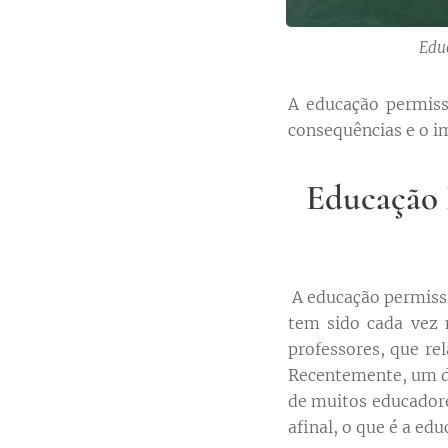
Educ
A educação permiss
consequências e o im
Educação P
A educação permissi
tem sido cada vez
professores, que re
Recentemente, um de
de muitos educadore
afinal, o que é a ed