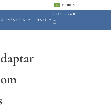
PT-BR
PROCURAR
O INFANTIL
MAIS
Adaptar
com
s