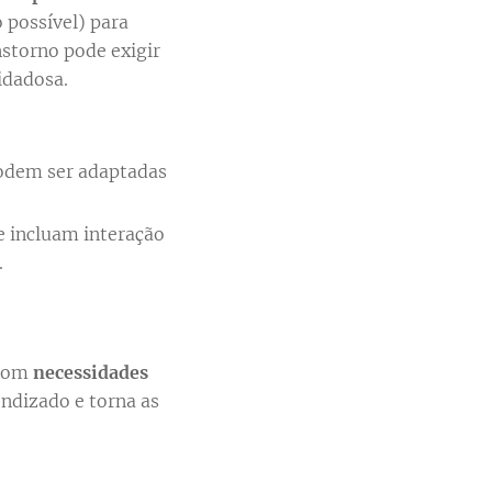
 possível) para
nstorno pode exigir
idadosa.
podem ser adaptadas
e incluam interação
.
 com
necessidades
endizado e torna as