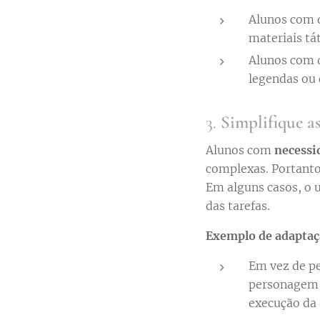
Alunos com d
materiais tá
Alunos com d
legendas ou 
3.
Simplifique as
Alunos com
necessi
complexas. Portanto,
Em alguns casos, o 
das tarefas.
Exemplo de adaptaç
Em vez de pe
personagem p
execução da 