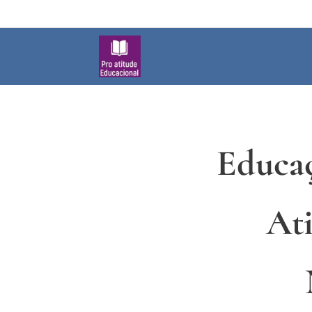
Educaç
At