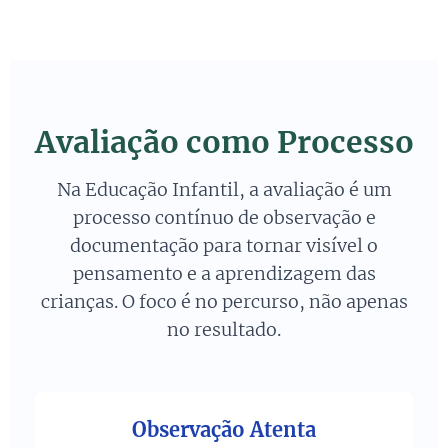
crianças de diferentes regiões, explore como
Desloque o poder. O professor torna-se um
as cores da bandeira se manifestam em seus
mediador de diálogos. Uma atividade poderosa
locais de origem.
é propor: 'Se vocês fossem criar uma bandeira
para o Brasil de hoje, como ela seria?'. As
respostas das crianças são um potente
Avaliação como Processo
exercício de cidadania e imaginação.
Na Educação Infantil, a avaliação é um
processo contínuo de observação e
documentação para tornar visível o
pensamento e a aprendizagem das
crianças. O foco é no percurso, não apenas
no resultado.
Observação Atenta