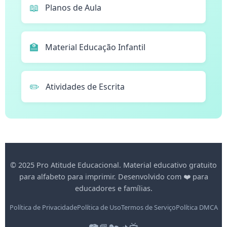
📖
Planos de Aula
🏫
Material Educação Infantil
✏️
Atividades de Escrita
© 2025 Pro Atitude Educacional. Material educativo gratuito
para alfabeto para imprimir. Desenvolvido com ❤️ para
educadores e famílias.
Política de Privacidade
Política de Uso
Termos de Serviço
Política DMCA