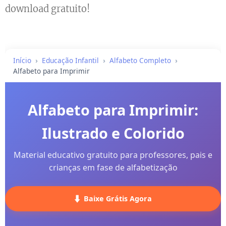
download gratuito!
Início
Educação Infantil
Alfabeto Completo
Alfabeto para Imprimir
Alfabeto para Imprimir:
Ilustrado e Colorido
Material educativo gratuito para professores, pais e
crianças em fase de alfabetização
⬇️
Baixe Grátis Agora