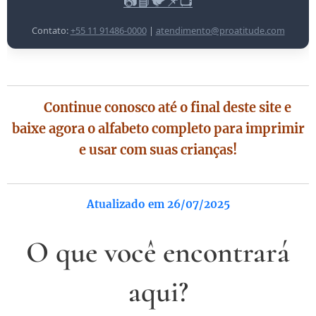
📷
📘
🐦
📌
📺
Contato:
+55 11 91486-0000
|
atendimento@proatitude.com
⚠️ Continue conosco até o final deste site e
baixe agora o alfabeto completo para imprimir
e usar com suas crianças!
Atualizado em 26/07/2025
O que você encontrará
aqui?