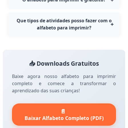
educacional. Professores podem usar
Sim, todo nosso material de alfabeto para
livremente em suas atividades pedagógicas.
imprimir é completamente gratuito. Você
Que tipos de atividades posso fazer com o
pode baixar, imprimir e usar quantas vezes
alfabeto para imprimir?
quiser sem nenhum custo.
Com nosso alfabeto para imprimir você pode
fazer atividades de colagem, exercícios de
escrita, decoração de sala de aula, jogos
educativos, atividades de coordenação
📥 Downloads Gratuitos
motora e muito mais.
Baixe agora nosso alfabeto para imprimir
completo e comece a transformar o
aprendizado das suas crianças!
📄
Baixar Alfabeto Completo (PDF)