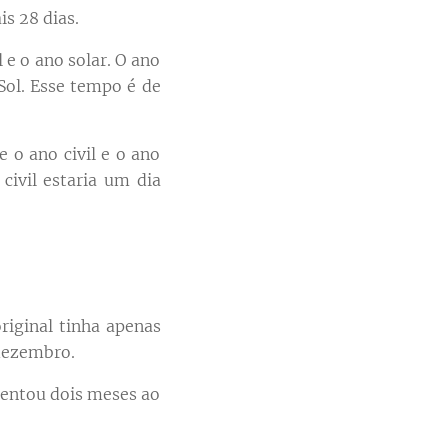
is 28 dias.
l e o ano solar. O ano
Sol. Esse tempo é de
e o ano civil e o ano
 civil estaria um dia
riginal tinha apenas
dezembro.
centou dois meses ao