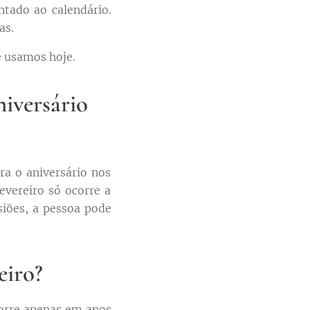
ntado ao calendário.
as.
e usamos hoje.
iversário
a o aniversário nos
evereiro só ocorre a
siões, a pessoa pode
eiro?
corre apenas em anos