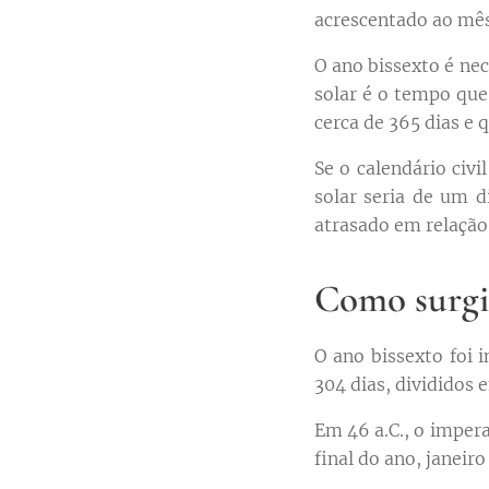
acrescentado ao mês 
O ano bissexto é nece
solar é o tempo que
cerca de 365 dias e q
Se o calendário civi
solar seria de um di
atrasado em relação 
Como surgiu
O ano bissexto foi 
304 dias, divididos
Em 46 a.C., o imper
final do ano, janeir