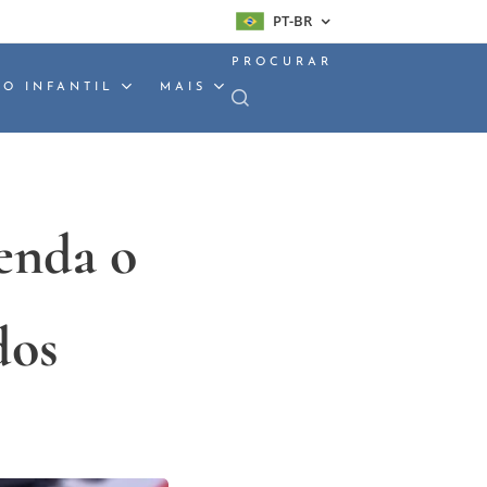
PT-BR
PROCURAR
O INFANTIL
MAIS
enda o
dos