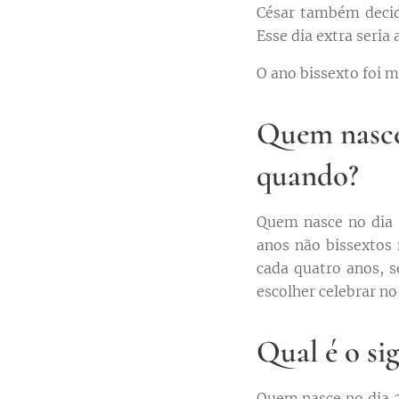
César também decidi
Esse dia extra seria
O ano bissexto foi m
Quem nasce 
quando?
Quem nasce no dia 
anos não bissextos 
cada quatro anos, s
escolher celebrar no
Qual é o si
Quem nasce no dia 2