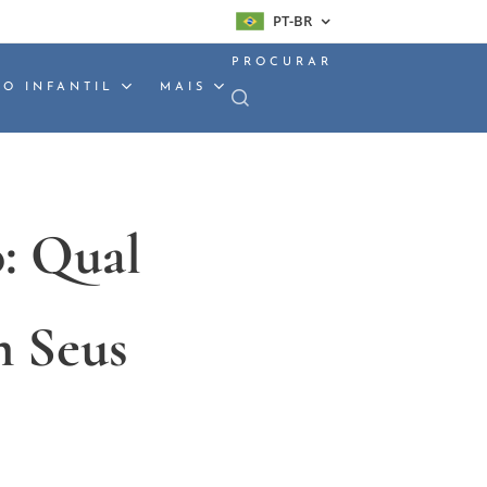
PT-BR
PROCURAR
O INFANTIL
MAIS
o: Qual
 Seus