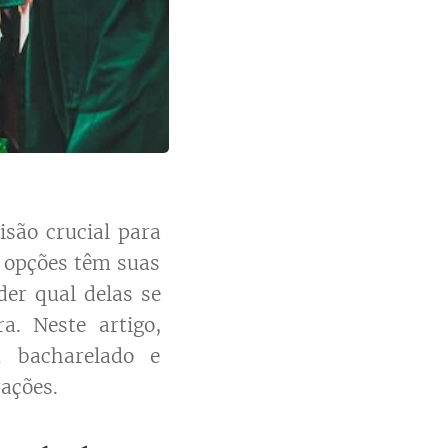
são crucial para
 opções têm suas
er qual delas se
a. Neste artigo,
m bacharelado e
ações.