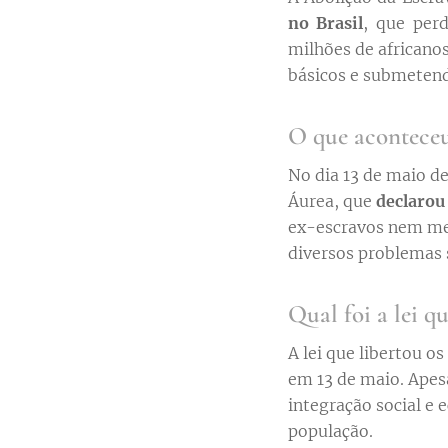
no Brasil
, que per
milhões de africanos
básicos e submetend
O que aconteceu
No dia 13 de maio de
Áurea, que
declarou 
ex-escravos nem med
diversos problemas 
Qual foi a lei q
A lei que libertou o
em 13 de maio. Apes
integração social e 
população.