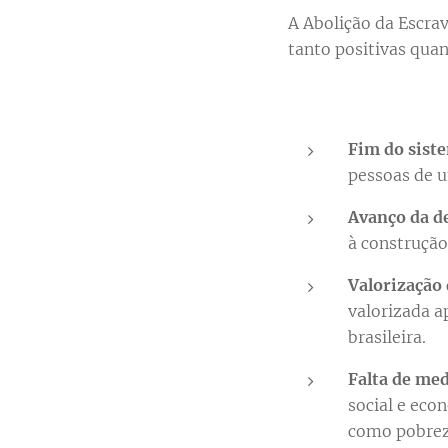
A Abolição da Escra
tanto positivas quan
Fim do siste
pessoas de u
Avanço da d
à construção
Valorização 
valorizada a
brasileira.
Falta de med
social e eco
como pobreza