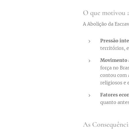
O que motivou a
A Abolição da Escrav
Pressão inte
territórios,
Movimento a
força no Bra
contou com a
religiosos e
Fatores eco
quanto antes
As Consequência