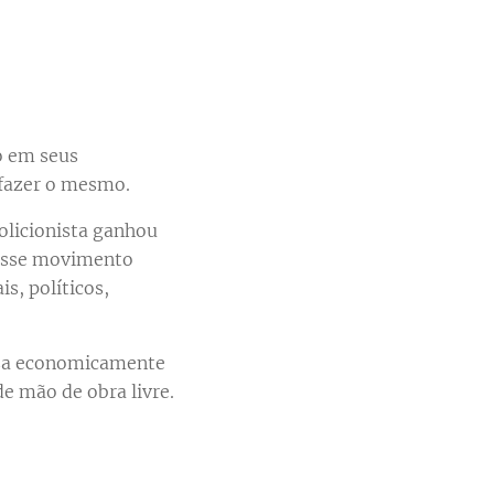
o em seus
a fazer o mesmo.
licionista ganhou
 Esse movimento
s, políticos,
osa economicamente
de mão de obra livre.