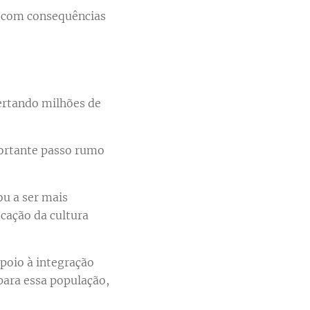
, com consequências
bertando milhões de
ortante passo rumo
ou a ser mais
icação da cultura
oio à integração
para essa população,