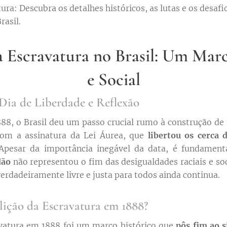
ura: Descubra os detalhes históricos, as lutas e os desafi
rasil.
 Escravatura no Brasil: Um Mar
e Social
Dia de Liberdade e Reflexão
88, o Brasil deu um passo crucial rumo à construção d
 com a assinatura da Lei Áurea, que
libertou os cerca 
 Apesar da importância inegável da data, é fundament
dão
não representou o fim das desigualdades raciais e soci
erdadeiramente livre e justa para todos ainda continua.
lição da Escravatura em 1888?
avatura em 1888 foi um marco histórico que
pôs fim ao 