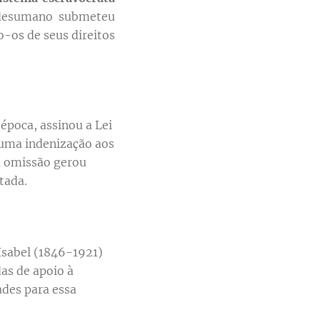
e desumano submeteu
o-os de seus direitos
 época, assinou a Lei
huma indenização aos
a omissão gerou
tada.
 Isabel (1846-1921)
as de apoio à
ades para essa