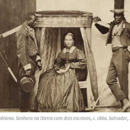
ônimo. Senhora na liteira com dois escravos, c. 1860. Salvador,