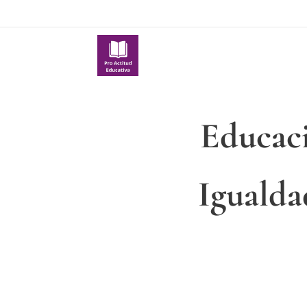
Educaci
Igualda